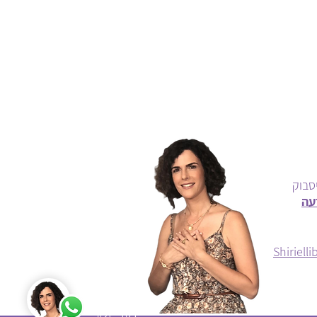
סבוק
עה
Shiriel
כאן
בשבילכם