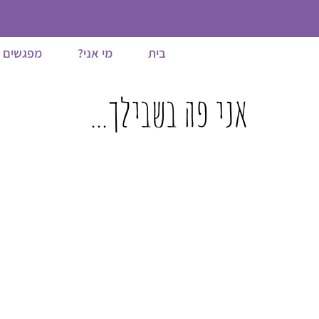
בית
מי אני?
מפגשים 1:1
אני פה בשבילך...