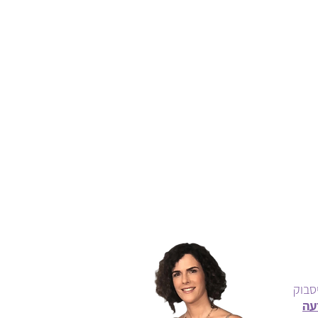
סבוק
עה